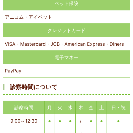
ペット保険
アニコム・アイペット
クレジットカード
VISA・Mastercard・JCB・American Express・Diners
電子マネー
PayPay
診察時間について
診察時間
月
火
水
木
金
土
日・祝
9:00～12:30
/
●
●
●
●
●
●